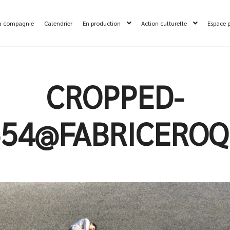
a compagnie
Calendrier
En production
Action culturelle
Espace 
CROPPED-
654@FABRICEROQ