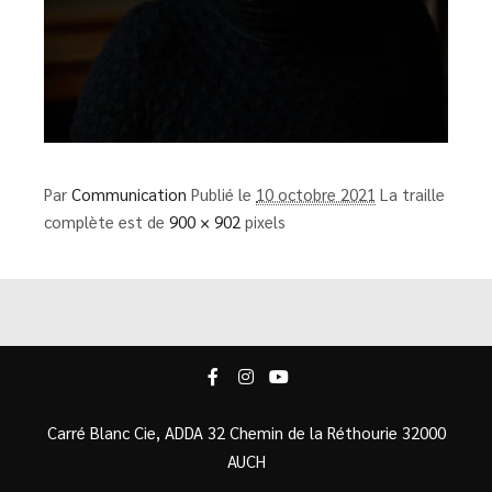
Par
Communication
Publié le
10 octobre 2021
La traille
complète est de
900 × 902
pixels
Carré Blanc Cie, ADDA 32 Chemin de la Réthourie 32000
AUCH