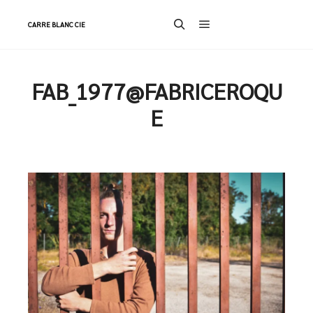
CARRE BLANC CIE
Menu principal
Rechercher
FAB_1977@FABRICEROQU
E