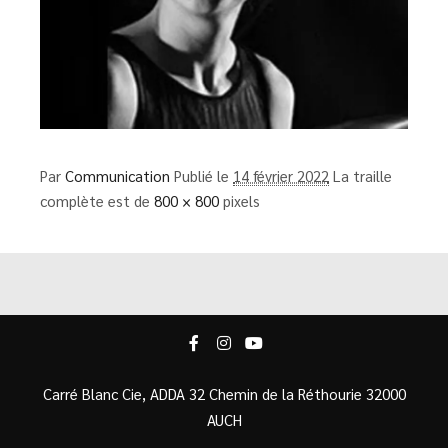
Par
Communication
Publié le
14 février 2022
La traille
complète est de
800 × 800
pixels
Carré Blanc Cie, ADDA 32 Chemin de la Réthourie 32000
AUCH